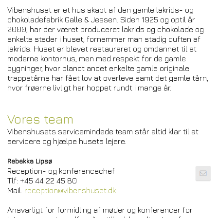
Vibenshuset er et hus skabt af den gamle lakrids- og
chokoladefabrik Galle & Jessen. Siden 1925 og optil år
2000, har der været produceret lakrids og chokolade og
enkelte steder i huset, fornemmer man stadig duften af
lakrids. Huset er blevet restaureret og omdannet til et
moderne kontorhus, men med respekt for de gamle
bygninger, hvor blandt andet enkelte gamle originale
trappetårne har fået lov at overleve samt det gamle tårn,
hvor frøerne livligt har hoppet rundt i mange år.
Vores team
Vibenshusets servicemindede team står altid klar til at
servicere og hjælpe husets lejere.
Rebekka Lipsø
Reception- og konferencechef
Tlf: +45 44 22 45 80
Mail:
reception@vibenshuset.dk
Ansvarligt for formidling af møder og konferencer for